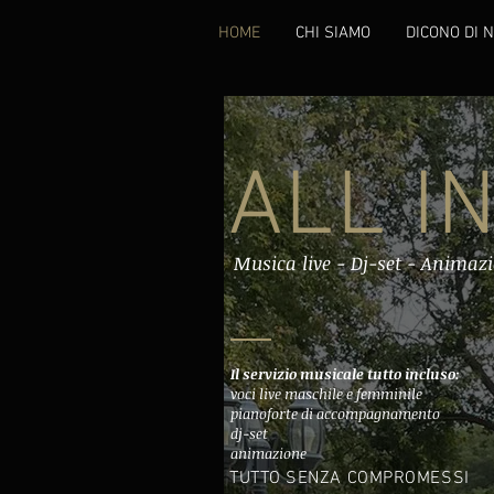
HOME
CHI SIAMO
DICONO DI N
ALL I
Musica live - Dj-set - Animaz
Il servizio musicale tutto incluso:
voci live maschile e femminile
pianoforte di accompagnamento
dj-set
animazione
TUTTO SENZA COMPROMESSI